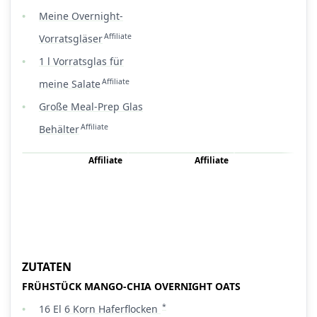
Meine Overnight-
Affiliate
Vorratsgläser
1 l Vorratsglas für
Affiliate
meine Salate
Große Meal-Prep Glas
Affiliate
Behälter
Affiliate
Affiliate
Affi
ZUTATEN
FRÜHSTÜCK MANGO-CHIA OVERNIGHT OATS
*
16
El
6 Korn Haferflocken