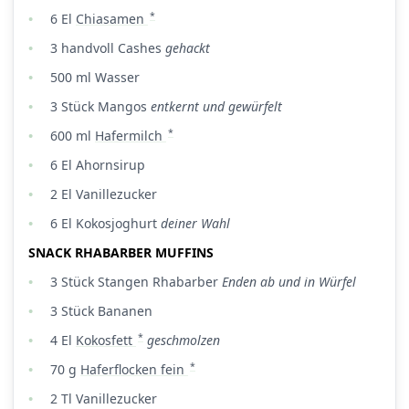
*
6
El
Chiasamen
3
handvoll
Cashes
gehackt
500
ml
Wasser
3
Stück
Mangos
entkernt und gewürfelt
*
600
ml
Hafermilch
6
El
Ahornsirup
2
El
Vanillezucker
6
El
Kokosjoghurt
deiner Wahl
SNACK RHABARBER MUFFINS
3
Stück
Stangen Rhabarber
Enden ab und in Würfel
3
Stück
Bananen
*
4
El
Kokosfett
geschmolzen
*
70
g
Haferflocken fein
2
Tl
Vanillezucker