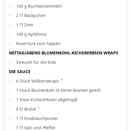
100
g
Buchweizenmehl
2
Tl
Backpulver
1
Tl
Zimt
100
g
Apfelmus
Kuvertüre zum toppen
MITTAG/ABEND BLUMENKOHL-KICHERERBSEN WRAPS
Streusel für die Kids
DIE SAUCE
*
6
Stück
Vollkornwraps
1
Stück
Blumenkohl
In kleine Röschen geteilt
1
Dose
Kichererbsen
abgetropft
*
4
El
Bratöl
1
Tl
Knoblauchpulver
1
Tl
Salz und Pfeffer