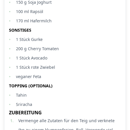
150
g
Soja Joghurt
100
ml
Rapsöl
170
ml
Hafermilch
SONSTIGES
1
Stück
Gurke
200
g
Cherry Tomaten
1
Stück
Avocado
1
Stück
rote Zwiebel
veganer Feta
TOPPING (OPTIONAL)
Tahin
Sriracha
ZUBEREITUNG
1.
Vermenge alle Zutaten für den Teig und verknete
ihn zu einem klumpenfreien Ball. Verwende viel