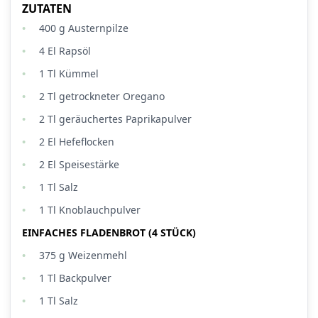
ZUTATEN
400
g
Austernpilze
4
El
Rapsöl
1
Tl
Kümmel
2
Tl
getrockneter Oregano
2
Tl
geräuchertes Paprikapulver
2
El
Hefeflocken
2
El
Speisestärke
1
Tl
Salz
1
Tl
Knoblauchpulver
EINFACHES FLADENBROT (4 STÜCK)
375
g
Weizenmehl
1
Tl
Backpulver
1
Tl
Salz