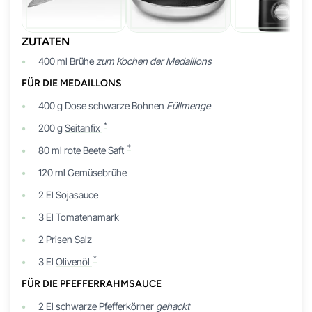
ZUTATEN
400
ml
Brühe
zum Kochen der Medaillons
FÜR DIE MEDAILLONS
400
g Dose
schwarze Bohnen
Füllmenge
*
200
g
Seitanfix
*
80
ml
rote Beete Saft
120
ml
Gemüsebrühe
2
El
Sojasauce
3
El
Tomatenamark
2
Prisen
Salz
*
3
El
Olivenöl
FÜR DIE PFEFFERRAHMSAUCE
2
El
schwarze Pfefferkörner
gehackt