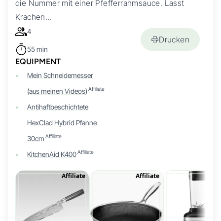
die Nummer mit einer Pfefferrahmsauce. Lasst
Krachen...
4
Drucken
55 min
EQUIPMENT
Mein Schneidemesser
Affiliate
(aus meinen Videos)
Antihaftbeschichtete
HexClad Hybrid Pfanne
Affiliate
30cm
Affiliate
KitchenAid K400
Affiliate
Affiliate
Affi