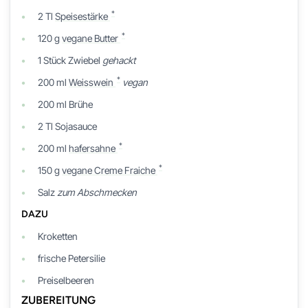
*
2
Tl
Speisestärke
*
120
g
vegane Butter
1
Stück
Zwiebel
gehackt
*
200
ml
Weisswein
vegan
200
ml
Brühe
2
Tl
Sojasauce
*
200
ml
hafersahne
*
150
g
vegane Creme Fraiche
Salz
zum Abschmecken
DAZU
Kroketten
frische Petersilie
Preiselbeeren
ZUBEREITUNG