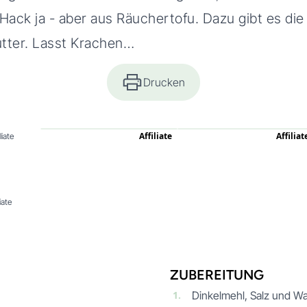
 Hack ja - aber aus Räuchertofu. Dazu gibt es die
tter. Lasst Krachen…
Drucken
Affiliate
Affiliat
liate
liate
ZUBEREITUNG
1.
Dinkelmehl, Salz und 