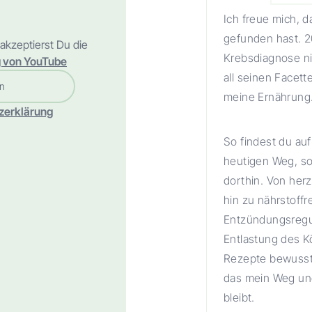
Ich freue mich, d
gefunden hast. 
akzeptierst Du die
Krebsdiagnose n
 von YouTube
all seinen Facett
n
meine Ernährung
zerklärung
So findest du auf
heutigen Weg, so
dorthin. Von her
hin zu nährstoffr
Entzündungsregu
Entlastung des K
Rezepte bewusst n
das mein Weg und
bleibt.