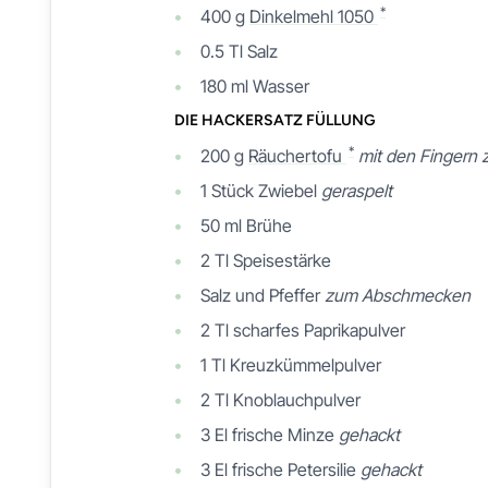
*
400
g
Dinkelmehl 1050
0.5
Tl
Salz
180
ml
Wasser
DIE HACKERSATZ FÜLLUNG
*
200
g
Räuchertofu
mit den Fingern 
1
Stück
Zwiebel
geraspelt
50
ml
Brühe
2
Tl
Speisestärke
Salz und Pfeffer
zum Abschmecken
2
Tl
scharfes Paprikapulver
1
Tl
Kreuzkümmelpulver
2
Tl
Knoblauchpulver
3
El
frische Minze
gehackt
3
El
frische Petersilie
gehackt