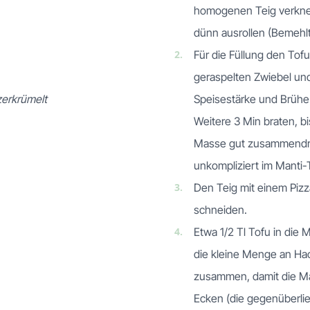
homogenen Teig verkne
dünn ausrollen (Bemehl
2.
Für die Füllung den Tofu
geraspelten Zwiebel un
zerkrümelt
Speisestärke und Brüh
Weitere 3 Min braten, bi
Masse gut zusammendrüc
unkompliziert im Manti-
3.
Den Teig mit einem Pizz
schneiden.
4.
Etwa 1/2 Tl Tofu in die 
die kleine Menge an Hac
zusammen, damit die Ma
Ecken (die gegenüberl