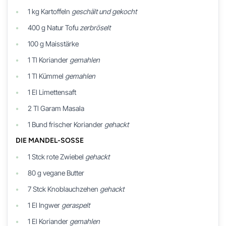
1
kg
Kartoffeln
geschält und gekocht
400
g
Natur Tofu
zerbröselt
100
g
Maisstärke
1
Tl
Koriander
gemahlen
1
Tl
Kümmel
gemahlen
1
El
Limettensaft
2
Tl
Garam Masala
1
Bund
frischer Koriander
gehackt
DIE MANDEL-SOSSE
1
Stck
rote Zwiebel
gehackt
80
g
vegane Butter
7
Stck
Knoblauchzehen
gehackt
1
El
Ingwer
geraspelt
1
El
Koriander
gemahlen