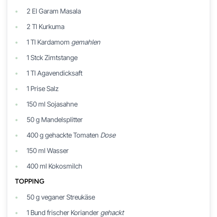
2
El
Garam Masala
2
Tl
Kurkuma
1
Tl
Kardamom
gemahlen
1
Stck
Zimtstange
1
Tl
Agavendicksaft
1
Prise
Salz
150
ml
Sojasahne
50
g
Mandelsplitter
400
g
gehackte Tomaten
Dose
150
ml
Wasser
400
ml
Kokosmilch
TOPPING
50
g
veganer Streukäse
1
Bund
frischer Koriander
gehackt