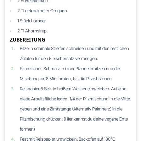
2
El
Hefeflocken
2
Tl
getrockneter Oregano
1
Stück
Lorbeer
2
Tl
Ahornsirup
ZUBEREITUNG
1.
Pilze in schmale Streifen schneiden und mit den restlichen
Zutaten für den Fleischersatz vermengen.
2.
Pflanzliches Schmalz in einer Pfanne erhitzen und die
Mischung ca. 8 Min. braten, bis die Pilze bräunen.
3.
Reispapier 5 Sek. in heißem Wasser einweichen. Auf eine
glatte Arbeitsfläche legen, 1/4 der Pilzmischung in die Mitte
geben und eine Zimtstange (Alternativ Palmherz) in die
Pilzmischung drücken. (Hier kannst du deine vegane Ente
formen)
4.
Fest mit Reispapier umwickeln. Backofen auf 180°C