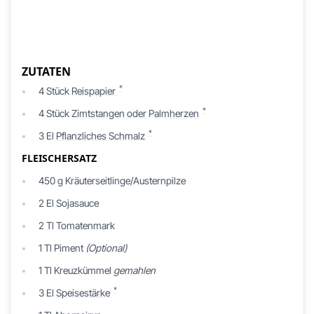
ZUTATEN
*
4
Stück
Reispapier
*
4
Stück
Zimtstangen oder Palmherzen
*
3
El
Pflanzliches Schmalz
FLEISCHERSATZ
450
g
Kräuterseitlinge/Austernpilze
2
El
Sojasauce
2
Tl
Tomatenmark
1
Tl
Piment
(Optional)
1
Tl
Kreuzkümmel
gemahlen
*
3
El
Speisestärke