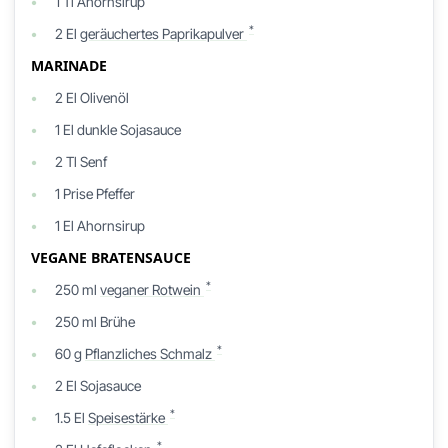
1
Tl
Ahornsirup
*
2
El
geräuchertes Paprikapulver
MARINADE
2
El
Olivenöl
1
El
dunkle Sojasauce
2
Tl
Senf
1
Prise
Pfeffer
1
El
Ahornsirup
VEGANE BRATENSAUCE
*
250
ml
veganer Rotwein
250
ml
Brühe
*
60
g
Pflanzliches Schmalz
2
El
Sojasauce
*
1.5
El
Speisestärke
*