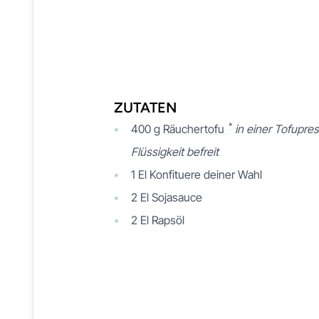
ZUTATEN
*
400
g
Räuchertofu
in einer Tofupre
Flüssigkeit befreit
1
El
Konfituere deiner Wahl
2
El
Sojasauce
2
El
Rapsöl