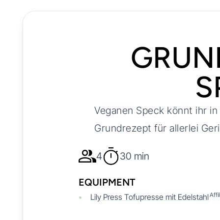
GRUN
S
Veganen Speck könnt ihr in 
Grundrezept für allerlei Ger
4
30 min
EQUIPMENT
Affi
Lily Press Tofupresse mit Edelstahl