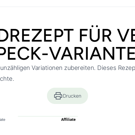
DREZEPT FÜR V
PECK-VARIANT
unzähligen Variationen zubereiten. Dieses Rezept
ichte.
Drucken
Affiliate
liate