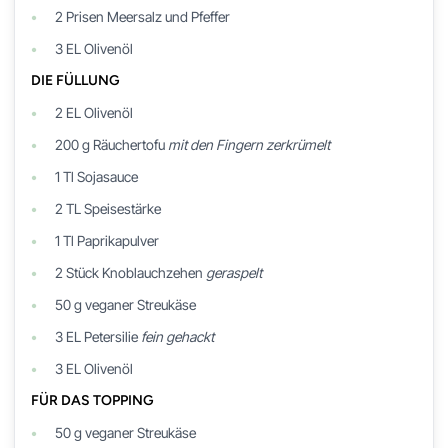
2
Prisen
Meersalz und Pfeffer
3
EL
Olivenöl
DIE FÜLLUNG
2
EL
Olivenöl
200
g
Räuchertofu
mit den Fingern zerkrümelt
1
Tl
Sojasauce
2
TL
Speisestärke
1
Tl
Paprikapulver
2
Stück
Knoblauchzehen
geraspelt
50
g
veganer Streukäse
3
EL
Petersilie
fein gehackt
3
EL
Olivenöl
FÜR DAS TOPPING
50
g
veganer Streukäse