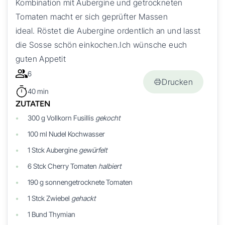
Kombination mit Aubergine und getrockneten
Tomaten macht er sich geprüfter Massen
ideal. Röstet die Aubergine ordentlich an und lasst
die Sosse schön einkochen.Ich wünsche euch
guten Appetit
6
Drucken
40 min
ZUTATEN
300
g
Vollkorn Fusillis
gekocht
100
ml
Nudel Kochwasser
1
Stck
Aubergine
gewürfelt
6
Stck
Cherry Tomaten
halbiert
190
g
sonnengetrocknete Tomaten
1
Stck
Zwiebel
gehackt
1
Bund
Thymian