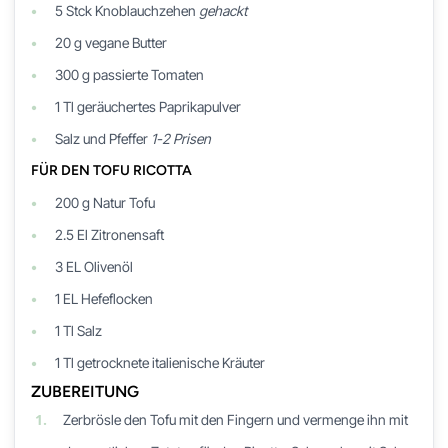
5
Stck
Knoblauchzehen
gehackt
20
g
vegane Butter
300
g
passierte Tomaten
1
Tl
geräuchertes Paprikapulver
Salz und Pfeffer
1-2 Prisen
FÜR DEN TOFU RICOTTA
200
g
Natur Tofu
2.5
El
Zitronensaft
3
EL
Olivenöl
1
EL
Hefeflocken
1
Tl
Salz
1
Tl
getrocknete italienische Kräuter
ZUBEREITUNG
1.
Zerbrösle den Tofu mit den Fingern und vermenge ihn mit