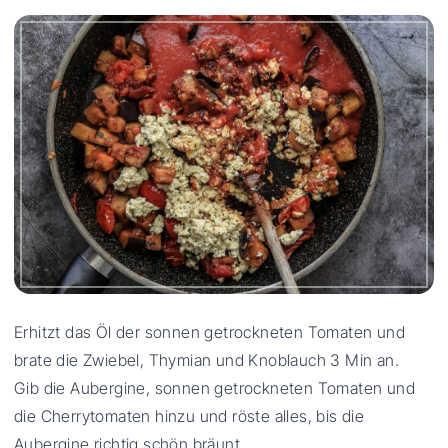
Erhitzt das Öl der sonnen getrockneten Tomaten und
brate die Zwiebel, Thymian und Knoblauch 3 Min an.
Gib die Aubergine, sonnen getrockneten Tomaten und
die Cherrytomaten hinzu und röste alles, bis die
Aubergine richtig schön bräunt.