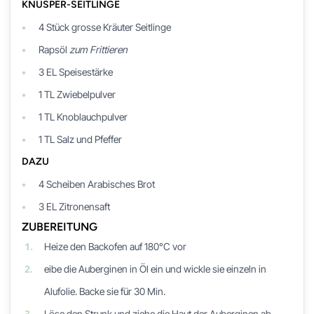
KNUSPER-SEITLINGE
4
Stück
grosse Kräuter Seitlinge
Rapsöl
zum Frittieren
3
EL
Speisestärke
1
TL
Zwiebelpulver
1
TL
Knoblauchpulver
1
TL
Salz und Pfeffer
DAZU
4
Scheiben
Arabisches Brot
3
EL
Zitronensaft
ZUBEREITUNG
1.
Heize den Backofen auf 180°C vor
2.
eibe die Auberginen in Öl ein und wickle sie einzeln in
Alufolie. Backe sie für 30 Min.
3.
Löse den Strunk und ziehe die Haut der Auberginen ab.