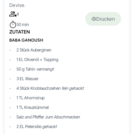
Devise.
4
Drucken
50 min
ZUTATEN
BABA GANOUSH
2
Stück
Auberginen
1
EL
Olivenöl + Topping
50
g
Tahin
vermengt
3
EL
Wasser
4
Stück
Knoblauchzehen
fein gehackt
1
TL
Ahornsirup
1
TL
Kreuzkümmel
Salz und Pfeffer
zum Abschmecken
2
EL
Petersilie
gehackt