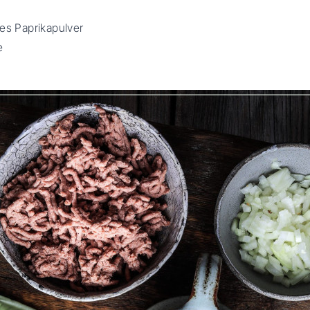
es Paprikapulver
e