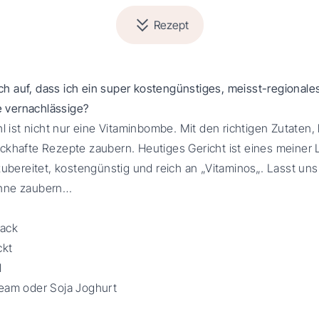
Rezept
doch auf, dass ich ein super kostengünstiges, meisst-regional
vernachlässige?
hl ist nicht nur eine Vitaminbombe. Mit den richtigen Zutaten,
khafte Rezepte zaubern. Heutiges Gericht ist eines meiner Li
zubereitet, kostengünstig und reich an „Vitaminos„. Lasst uns
nne zaubern…
Hack
ckt
l
eam oder Soja Joghurt