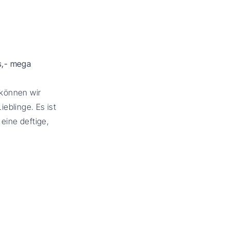
es,- mega
 können wir
eblinge. Es ist
 eine deftige,