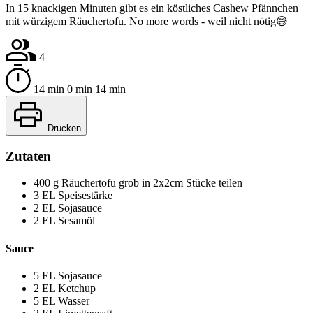
In 15 knackigen Minuten gibt es ein köstliches Cashew Pfännchen
mit würzigem Räuchertofu. No more words - weil nicht nötig😅
4
14 min
0 min
14 min
Drucken
Zutaten
400
g
Räuchertofu
grob in 2x2cm Stücke teilen
3
EL
Speisestärke
2
EL
Sojasauce
2
EL
Sesamöl
Sauce
5
EL
Sojasauce
2
EL
Ketchup
5
EL
Wasser