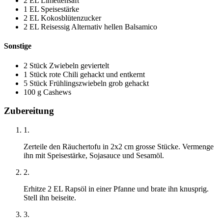
2
EL
Limettensaft
1
EL
Speisestärke
2
EL
Kokosblütenzucker
2
EL
Reisessig
Alternativ hellen Balsamico
Sonstige
2
Stück
Zwiebeln
geviertelt
1
Stück
rote Chili
gehackt und entkernt
5
Stück
Frühlingszwiebeln
grob gehackt
100
g
Cashews
Zubereitung
1.
Zerteile den Räuchertofu in 2x2 cm grosse Stücke. Vermenge
ihn mit Speisestärke, Sojasauce und Sesamöl.
2.
Erhitze 2 EL Rapsöl in einer Pfanne und brate ihn knusprig.
Stell ihn beiseite.
3.